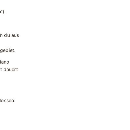
“).
n du aus
gebiet.
iano
rt dauert
losseo
: