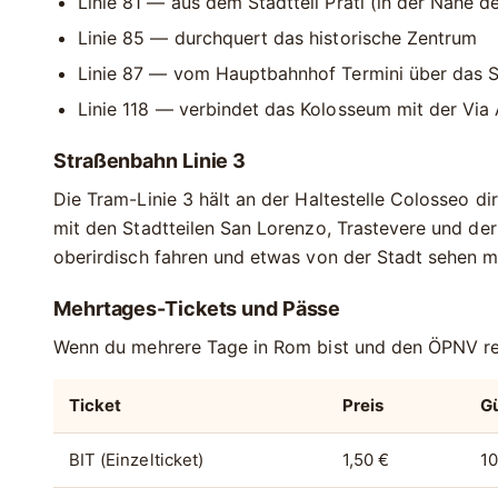
Linie
81
— aus dem Stadtteil Prati (in der Nähe d
Linie
85
— durchquert das historische Zentrum
Linie
87
— vom Hauptbahnhof Termini über das 
Linie
118
— verbindet das Kolosseum mit der Via 
Straßenbahn Linie 3
Die Tram-Linie 3 hält an der Haltestelle
Colosseo
dir
mit den Stadtteilen
San Lorenzo
,
Trastevere
und de
oberirdisch fahren und etwas von der Stadt sehen m
Mehrtages-Tickets und Pässe
Wenn du mehrere Tage in Rom bist und den ÖPNV reg
Ticket
Preis
Gü
BIT (Einzelticket)
1,50 €
10