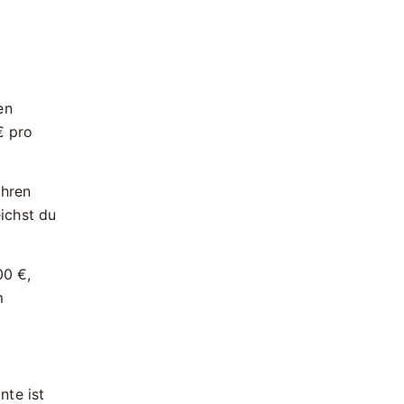
en
€
pro
ahren
ichst du
00 €
,
m
nte ist