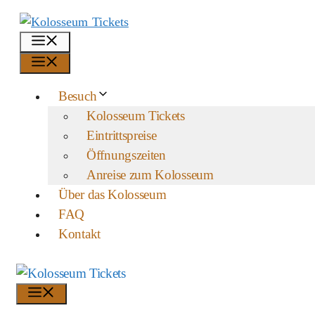
Zum
Inhalt
Menü
springen
Menü
Besuch
Kolosseum Tickets
Eintrittspreise
Öffnungszeiten
Anreise zum Kolosseum
Über das Kolosseum
FAQ
Kontakt
Menü